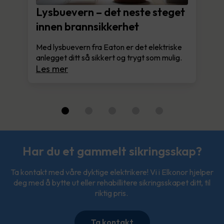
Lysbuevern – det neste steget
innen brannsikkerhet
Med lysbuevern fra Eaton er det elektriske
anlegget ditt så sikkert og trygt som mulig.
Les mer
Har du et gammelt sikringsskap?
Ta kontakt med våre dyktige elektrikere! Vi i Elkonor hjelper
deg med å bytte ut eller rehabillitere sikringsskapet ditt, til
riktig pris.
Ta kontakt