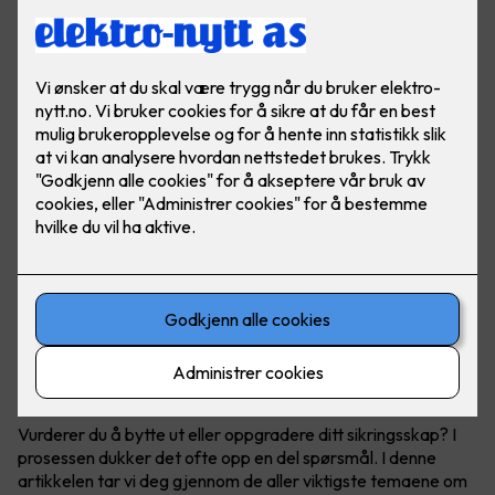
Få full kontroll over ditt sikringsskap
Vurderer du å bytte ut eller oppgradere ditt sikringsskap? I
prosessen dukker det ofte opp en del spørsmål. I denne
artikkelen tar vi deg gjennom de aller viktigste temaene om