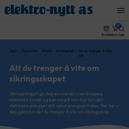
0
Butikk
Kurv
Søk
Hjem
Tjenester
Privat
Elsikkerhet
Alt du trenger å vite
om…
Alt du trenger å vite om
sikringsskapet
Sikringsskapet gir deg en oversikt over boligens
elektriske kurser og kan ses på som hjertet i det
elektriske anlegget ditt, selve energisentralen. Her tar vi
deg gjennom det du trenger å vite om sikringsskap.