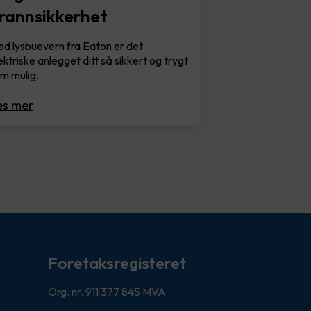
rannsikkerhet
d lysbuevern fra Eaton er det
ektriske anlegget ditt så sikkert og trygt
m mulig.
es mer
Foretaksregisteret
Org. nr. 911 377 845 MVA