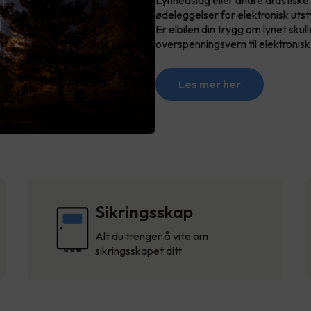
Lynnedslag eller andre drastiske
ødeleggelser for elektronisk utst
Er elbilen din trygg om lynet skull
overspenningsvern til elektronis
Les mer her
Sikringsskap
Alt du trenger å vite om
sikringsskapet ditt