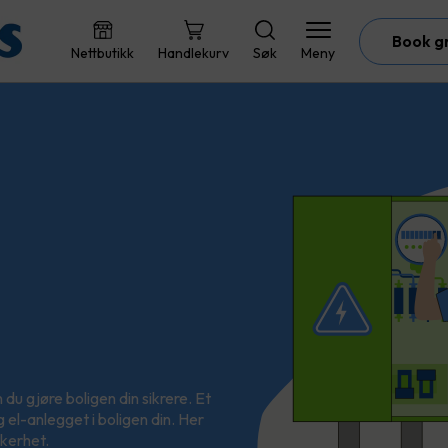
Book g
Nettbutikk
Handlekurv
Søk
Meny
du gjøre boligen din sikrere. Et
g el-anlegget i boligen din. Her
kkerhet.