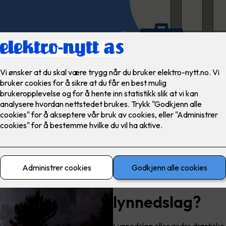
Velg riktig overspenningsver
Er elbilen din k
lynnedslag?