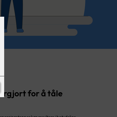
n
largjort for å tåle