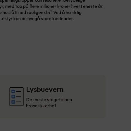
 spenningstopper kan resultere i betydelige
yr, med tap på flere millioner kroner hvert eneste år.
e ha slått ned i boligen din? Ved å ha riktig
k utstyr kan du unngå store kostnader.
Lysbuevern
Det neste steget innen
brannsikkerhet