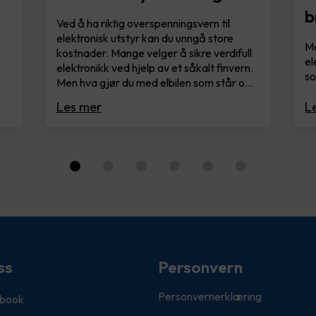
b
Ved å ha riktig overspenningsvern til
elektronisk utstyr kan du unngå store
Me
kostnader. Mange velger å sikre verdifull
el
elektronikk ved hjelp av et såkalt finvern.
so
Men hva gjør du med elbilen som står o…
Les mer
L
ss
Personvern
Personvernerklæring
book