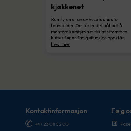
kjøkkenet
Komfyren er en av husets største
brannkilder. Derfor er det påbudt å
montere komfyrvakt, slik at strømmen
kuttes før en farlig situasjon oppstår.
Les mer
Kontaktinformasjon
Følg o
+47 23 08 52 00
Face