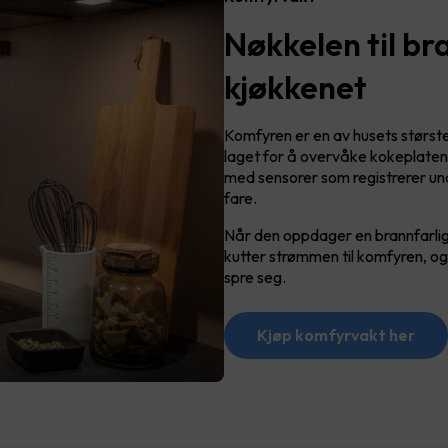
Nøkkelen til br
kjøkkenet
Komfyren er en av husets størst
laget for å overvåke kokeplatene
med sensorer som registrerer uno
fare.
Når den oppdager en brannfarlig
kutter strømmen til komfyren, og
spre seg.
Kjøp komfyrvakt her