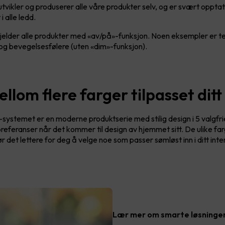
tvikler og produserer alle våre produkter selv, og er svært opptat
i alle ledd.
gjelder alle produkter med «av/på»-funksjon. Noen eksempler er t
g bevegelsesfølere (uten «dim»-funksjon).
llom flere farger tilpasset dit
stemet er en moderne produktserie med stilig design i 5 valgfrie
 preferanser når det kommer til design av hjemmet sitt. De ulike f
 det lettere for deg å velge noe som passer sømløst inn i ditt inte
Lær mer om smarte løsninge