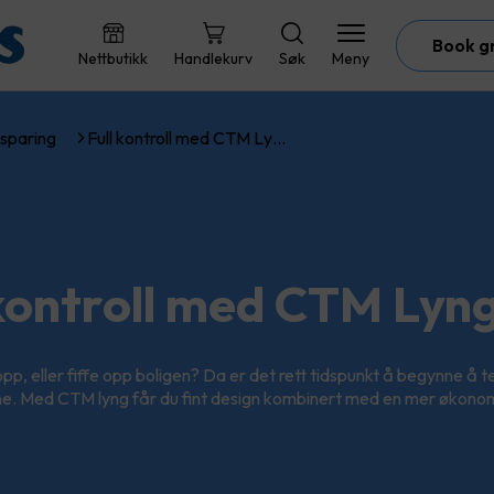
Book g
Nettbutikk
Handlekurv
Søk
Meny
sparing
Full kontroll med CTM Ly…
 kontroll med CTM Lyn
opp, eller fiffe opp boligen? Da er det rett tidspunkt å begynne å 
e. Med CTM lyng får du fint design kombinert med en mer økonom