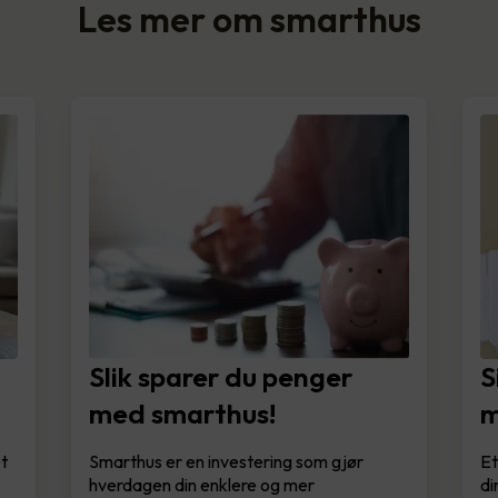
Les mer om smarthus
Slik sparer du penger
S
med smarthus!
m
et
Smarthus er en investering som gjør
Et
r
hverdagen din enklere og mer
di