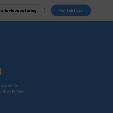
ratis videobefaring
Kontakt oss
g
tenke på de
isk og lettere