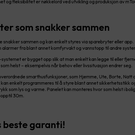
et og fleksibilitet er nøkkelord ved utvikling og produksjon av m
ter som snakker sammen
e snakker sammen og kan enkelt styres via sparebryter eller app
 alarmer fra blant annet komfyrvakt og vannstopp til andre syst
stemet er bygget opp slik at man enkelt kan legge til eller fjer
 som helst – eksempelvis når behov eller livssituasjon endrer seg.
overordnede smarthusfunksjoner, som Hjemme, Ute, Borte, Natt 
kan enkelt programmeres til å styre blant annet sikkerhetsstikk 
kk som lys og varme. Panelet kan monteres hvor som helst i bolig
 opptil 30m.
 beste garanti!