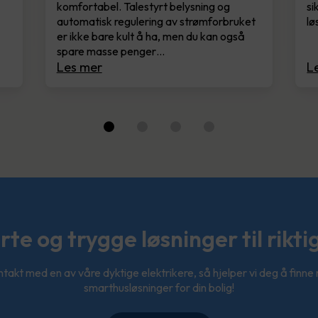
komfortabel. Talestyrt belysning og
si
automatisk regulering av strømforbruket
lø
er ikke bare kult å ha, men du kan også
spare masse penger…
Les mer
L
te og trygge løsninger til riktig
takt med en av våre dyktige elektrikere, så hjelper vi deg å finne 
smarthusløsninger for din bolig!