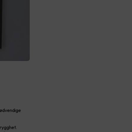
 nødvendige
trygghet.