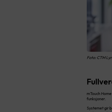
Foto: CTM Ly
Fullver
mTouch Home er
funksjoner.
Systemet gir br