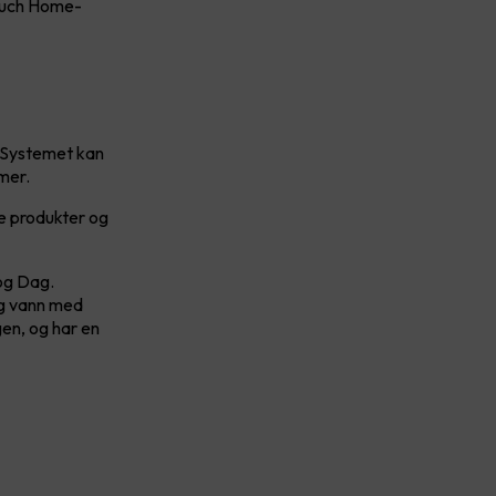
Touch Home-
. Systemet kan
emer.
ne produkter og
og Dag.
og vann med
en, og har en