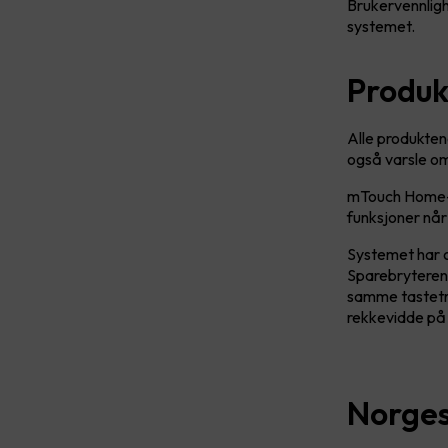
Brukervennligh
systemet.
Produk
Alle produkten
også varsle om
mTouch Home-sy
funksjoner når
Systemet har 
Sparebryteren 
samme tastetry
rekkevidde på
Norges