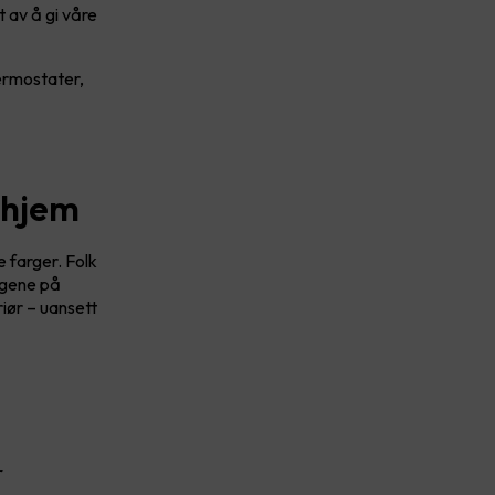
t av å gi våre
ermostater,
t hjem
 farger. Folk
argene på
riør – uansett
r