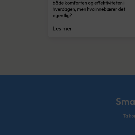
både komforten og effektiviteten i
hverdagen, men hva innebærer det
egentlig?
Les mer
Smar
Ta kon