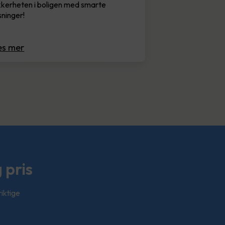
kkerheten i boligen med smarte
sninger!
es mer
 pris
riktige