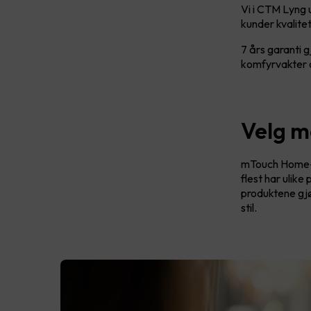
Vi i CTM Lyng u
kunder kvalitet 
7 års garanti 
komfyrvakter o
Velg me
mTouch Home-sy
flest har ulike
produktene gjør
stil.