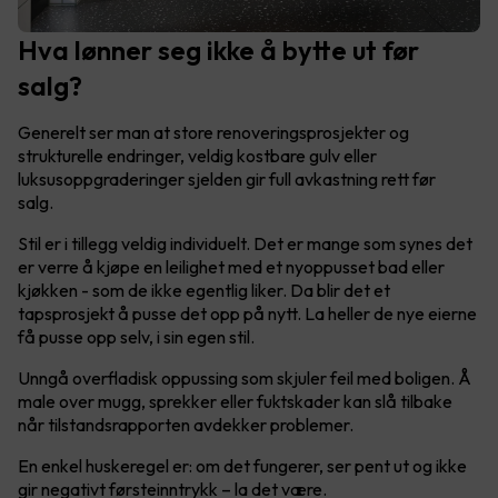
Hva lønner seg ikke å bytte ut før
salg?
Generelt ser man at store renoveringsprosjekter og
strukturelle endringer, veldig kostbare gulv eller
luksusoppgraderinger sjelden gir full avkastning rett før
salg.
Stil er i tillegg veldig individuelt. Det er mange som synes det
er verre å kjøpe en leilighet med et nyoppusset bad eller
kjøkken - som de ikke egentlig liker. Da blir det et
tapsprosjekt å pusse det opp på nytt. La heller de nye eierne
få pusse opp selv, i sin egen stil.
Unngå overfladisk oppussing som skjuler feil med boligen. Å
male over mugg, sprekker eller fuktskader kan slå tilbake
når tilstandsrapporten avdekker problemer.
En enkel huskeregel er: om det fungerer, ser pent ut og ikke
gir negativt førsteinntrykk – la det være.