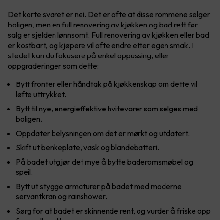
Det korte svaret er nei. Det er ofte at disse rommene selger
boligen, men en full renovering av kjøkken og bad rett før
salg er sjelden lønnsomt. Full renovering av kjøkken eller bad
er kostbart, og kjøpere vil ofte endre etter egen smak. I
stedet kan du fokusere på enkel oppussing, eller
oppgraderinger som dette:
Bytt fronter eller håndtak på kjøkkenskap om dette vil
løfte uttrykket.
Bytt til nye, energieffektive hvitevarer som selges med
boligen.
Oppdater belysningen om det er mørkt og utdatert.
Skift ut benkeplate, vask og blandebatteri.
På badet utgjør det mye å bytte baderomsmøbel og
speil.
Bytt ut stygge armaturer på badet med moderne
servantkran og rainshower.
Sørg for at badet er skinnende rent, og vurder å friske opp