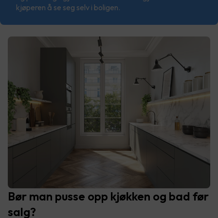
kjøperen å se seg selv i boligen.
Bør man pusse opp kjøkken og bad før
salg?