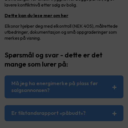
lavere konfliktnivå etter salg av bolig.
Dette kan du lese mer om her
Elkonor hjelper deg med elkontroll (NEK 405), målrettede
utbedringer, dokumentasjon og små oppgraderinger som
merkes på visning.
Spørsmål og svar - dette er det
mange som lurer på:
Må jeg ha energimerke på plass før
salgsannonsen?
Er tilstandsrapport «påbudt»?