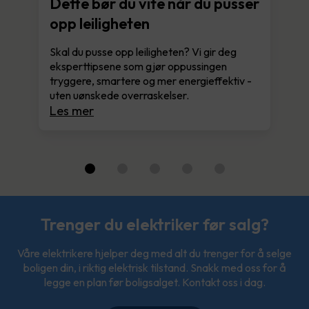
Dette bør du vite når du pusser
opp leiligheten
Skal du pusse opp leiligheten? Vi gir deg
eksperttipsene som gjør oppussingen
tryggere, smartere og mer energieffektiv -
uten uønskede overraskelser.
Les mer
Trenger du elektriker før salg?
Våre elektrikere hjelper deg med alt du trenger for å selge
boligen din, i riktig elektrisk tilstand. Snakk med oss for å
legge en plan før boligsalget. Kontakt oss i dag.