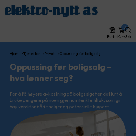
0
Butikk
Kurv
Søk
Hjem
Tjenester
Privat
Oppussing før boligsalg…
Oppussing før boligsalg -
hva lønner seg?
For å få høyere avkastning på boligsalget er det lurt å
bruke pengene på noen gjennomtenkte tiltak, som gir
høy verdi for både selger og potensielle kjøpere.