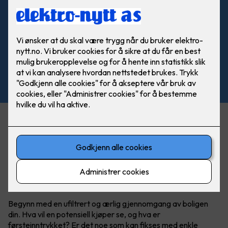
Noen oppgraderinger kan gi deg langt høyere salgspris,
mens andre investeringer gir dårlig avkastning, eller til og
med rent tap. Vi har samlet noen viktige tips og råd til hva
som faktisk lønner seg å gjøre før et boligsalg.
Hvor bør du starte?
Begynn med en ufiltrert og ærlig gjennomgang av boligen
din. Hva vil en potensiell kjøper se, og hva er
førsteinntrykket? Er det noe som kan fikses med enkle