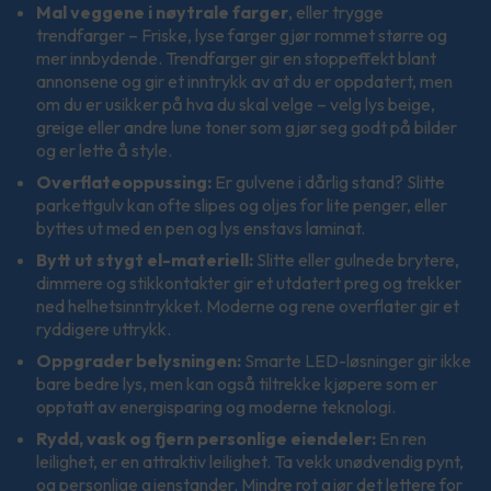
Mal veggene i nøytrale farger
, eller trygge
trendfarger – Friske, lyse farger gjør rommet større og
mer innbydende. Trendfarger gir en stoppeffekt blant
annonsene og gir et inntrykk av at du er oppdatert, men
om du er usikker på hva du skal velge – velg lys beige,
greige eller andre lune toner som gjør seg godt på bilder
og er lette å style.
Overflateoppussing:
Er gulvene i dårlig stand? Slitte
parkettgulv kan ofte slipes og oljes for lite penger, eller
byttes ut med en pen og lys enstavs laminat.
Bytt ut stygt el-materiell:
Slitte eller gulnede brytere,
dimmere og stikkontakter gir et utdatert preg og trekker
ned helhetsinntrykket. Moderne og rene overflater gir et
ryddigere uttrykk.
Oppgrader belysningen:
Smarte LED-løsninger gir ikke
bare bedre lys, men kan også tiltrekke kjøpere som er
opptatt av energisparing og moderne teknologi.
Rydd, vask og fjern personlige eiendeler:
En ren
leilighet, er en attraktiv leilighet. Ta vekk unødvendig pynt,
og personlige gjenstander. Mindre rot gjør det lettere for