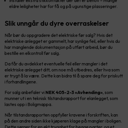
Installer ekstra stikkontakter der det er behov – mange
eldre leiligheter har for få og på ugunstige plasseringer.
Slik unngår du dyre overraskelser
Når bør du oppgradere det elektriske før salg? Hvis det
elektriske anlegget er gammelt, har synlige feil, eller hvis du
har manglende dokumentasjon på utført arbeid, bør du
bestille en elkontroll før salg.
Da får du avdekket eventuelle feil eller mangler i det
elektriske anlegget ditt, om noe må utbedres, eller hva som
er trygt å la være. Dette kan bidra til å spare deg for priskutt
i forhandlingene.
For salg anbefaler vi
NEK 405-2-3 «Avhending»
, som
munner ut i en teknisk tilstandsrapport for elanlegget, som
lastes opp i Boligmappa.
Når tilstandsrapporten oppfyller kravene i forskriften, kan
på den andre siden ikke kjøperen klage på mangler i boligen.
Dette sørger for en økt trygghet for begge parter, og et