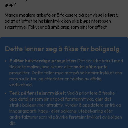
grep?
Mange meglere anbefaler å fokusere på det visuelle først,
og at et løftet helhetsinntrykk kan øke kjøpsinteressen
svært mye. Fokuser på små grep som gir stor effekt.
Dette lønner seg å fikse før boligsalg
Fullfør halvferdige prosjekter:
Det ser ikke bra ut med
flekkete maling, løse skruer eller andre påbegynte
prosjekter. Dette teller mye mer på helhetsinntrykket enn
man skulle tro, og etterlater en følelse av dårlig
vedlikehold.
Tenk på førsteinntrykket:
Ved å prioritere å freshe
opp detaljer som gir et godt førsteinntrykk, gjør det
straks boligen mer attraktiv. Vurder å oppdatere entré og
inngangsparti, hage- eller balkong, utebelysning eller
andre faktorer som vil påvirke førsteinntrykket av boligen
din.