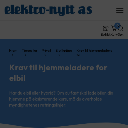
0
Butikk
Kurv
Søk
Hjem
Tjenester
Privat
Elbillading
Krav til hjemmeladere
fo…
Krav til hjemmeladere for
elbil
Har du elbil eller hybrid? Om du fast skal lade bilen din
hjemme på eksisterende kurs, må du overholde
myndighetenes retningslinjer.