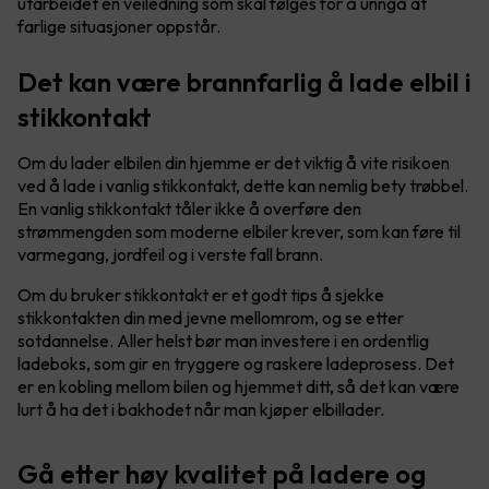
utarbeidet en veiledning som skal følges for å unngå at
farlige situasjoner oppstår.
Det kan være brannfarlig å lade elbil i
stikkontakt
Om du lader elbilen din hjemme er det viktig å vite risikoen
ved å lade i vanlig stikkontakt, dette kan nemlig bety trøbbel.
En vanlig stikkontakt tåler ikke å overføre den
strømmengden som moderne elbiler krever, som kan føre til
varmegang, jordfeil og i verste fall brann.
Om du bruker stikkontakt er et godt tips å sjekke
stikkontakten din med jevne mellomrom, og se etter
sotdannelse. Aller helst bør man investere i en ordentlig
ladeboks, som gir en tryggere og raskere ladeprosess. Det
er en kobling mellom bilen og hjemmet ditt, så det kan være
lurt å ha det i bakhodet når man kjøper elbillader.
Gå etter høy kvalitet på ladere og