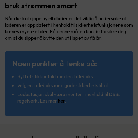
bruk strømmen smart
Når du skal kjøpe ny elbillader er det viktig å undersøke at
laderen er oppdatert, i henhold til sikkerhetsfunksjonene som
kreves i nyere elbiler. På denne måten kan du forsikre deg
om at du slipper å bytte den ut i løpet av få år.
Noen punkter å tenke på:
Bytt ut stikkontakt med en ladeboks
Velg en ladeboks med gode sikkerhetstiltak
Ladestasjon skal være montert i henhold til DSBs
regelverk. Les mer
her
.