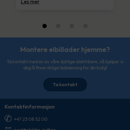
Les mer
Montere elbillader hjemme?
Ta kontakt med en av våre dyktige elektrikere, så hjelper vi
deg å finne riktige ladeløsning for din bolig!
Ta kontakt
Kontaktinformasjon
+47 23 08 52 00
post@elektro-nytt.no