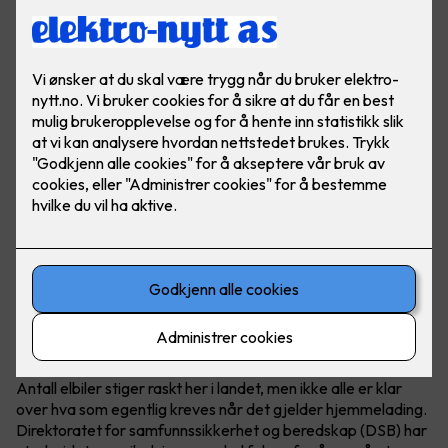
Hva krever en hjemmelader?
Antall elbiler stiger raskt her i landet, men ikke alle er klar
over hva som egentlig kreves når det gjelder hjemmelading.
Direktoratet for samfunnssikkerhet og beredskap (DSB) har