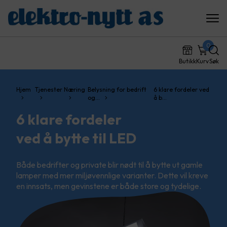
0
Butikk
Kurv
Søk
Hjem
Tjenester
Næring
Belysning for bedrift
6 klare fordeler ved
og…
å b…
6 klare fordeler
ved å bytte til LED
Både bedrifter og private blir nødt til å bytte ut gamle
lamper med mer miljøvennlige varianter. Dette vil kreve
en innsats, men gevinstene er både store og tydelige.