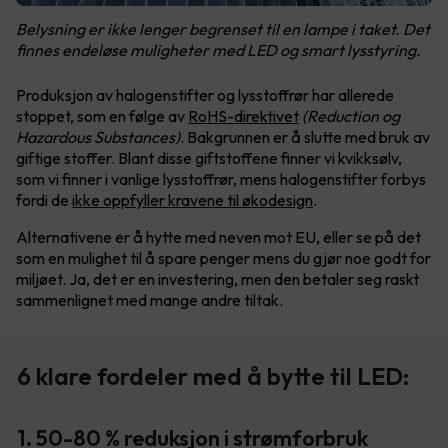
Belysning er ikke lenger begrenset til en lampe i taket. Det
finnes endeløse muligheter med LED og smart lysstyring.
Produksjon av halogenstifter og lysstoffrør har allerede
stoppet, som en følge av
RoHS-direktivet
(Reduction og
Hazardous Substances)
. Bakgrunnen er å slutte med bruk av
giftige stoffer. Blant disse giftstoffene finner vi kvikksølv,
som vi finner i vanlige lysstoffrør, mens halogenstifter forbys
fordi de
ikke oppfyller kravene til økodesign
.
Alternativene er å hytte med neven mot EU, eller se på det
som en mulighet til å spare penger mens du gjør noe godt for
miljøet. Ja, det er en investering, men den betaler seg raskt
sammenlignet med mange andre tiltak.
6 klare fordeler med å bytte til LED:
1. 50-80 % reduksjon i strømforbruk