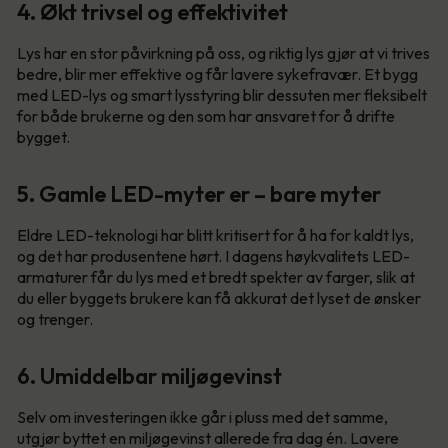
4. Økt trivsel og effektivitet
Lys har en stor påvirkning på oss, og riktig lys gjør at vi trives
bedre, blir mer effektive og får lavere sykefravær. Et bygg
med LED-lys og smart lysstyring blir dessuten mer fleksibelt
for både brukerne og den som har ansvaret for å drifte
bygget.
5. Gamle LED-myter er – bare myter
Eldre LED-teknologi har blitt kritisert for å ha for kaldt lys,
og det har produsentene hørt. I dagens høykvalitets LED-
armaturer får du lys med et bredt spekter av farger, slik at
du eller byggets brukere kan få akkurat det lyset de ønsker
og trenger.
6. Umiddelbar miljøgevinst
Selv om investeringen ikke går i pluss med det samme,
utgjør byttet en miljøgevinst allerede fra dag én. Lavere