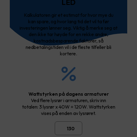
LED
Kalkulatoren gir et estimat for hvor mye du
kan spare, og hvor lang tid det vil ta før
investeringen lønner seg. Viktig å merke seg at
den ikke tar høyde for en rekke andre,
kostnadsbesparende faktorer, så
nedbetalingstiden vil i de fleste tilfeller bli
kortere.
Wattstyrken på dagens armaturer
Ved flere lysrør i armaturen, skriv inn
totalen: 3 lysrør x 40W = 120W. Wattstyrken
vises på enden av lysrøret.