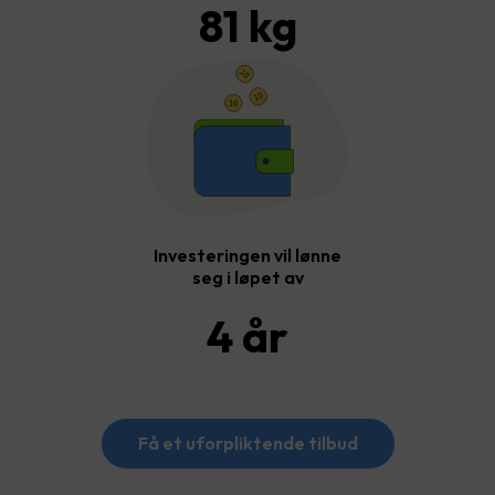
81
kg
Investeringen vil lønne
seg i løpet av
4
år
Få et uforpliktende tilbud