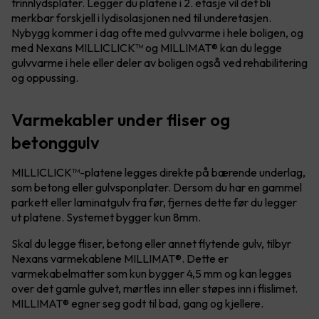
trinnlydsplater. Legger du platene i 2. etasje vil det bli
merkbar forskjell i lydisolasjonen ned til underetasjen.
Nybygg kommer i dag ofte med gulvvarme i hele boligen, og
med Nexans MILLICLICK™ og MILLIMAT® kan du legge
gulvvarme i hele eller deler av boligen også ved rehabilitering
og oppussing.
Varmekabler under fliser og
betonggulv
MILLICLICK™-platene legges direkte på bærende underlag,
som betong eller gulvsponplater. Dersom du har en gammel
parkett eller laminatgulv fra før, fjernes dette før du legger
ut platene. Systemet bygger kun 8mm.
Skal du legge fliser, betong eller annet flytende gulv, tilbyr
Nexans varmekablene MILLIMAT®. Dette er
varmekabelmatter som kun bygger 4,5 mm og kan legges
over det gamle gulvet, mørtles inn eller støpes inn i flislimet.
MILLIMAT® egner seg godt til bad, gang og kjellere.