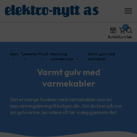
0
Butikk
Kurv
Søk
Hjem
Tjenester
Privat
Varme og
Varmt gulv med
varmepumpe
varmekabl…
Varmt gulv med
varmekabler
Det er mange fordeler med varmekabler som en
oppvarmingsløsning til boligen din. Om du lurer på noe
om gulvvarme, les videre så tar vi deg gjennom det.