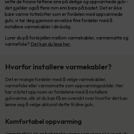
sette de frosne føttene sine på deilige og oppvarmede gulv -
det gjelder også flere rom enn bare på badet. Det er ikke
bare varme tottelotter som er fordelen med oppvarmede
gulv, vi tar deg gjennom en rekke fine fordeler med å
installere varmekabler i din bolig.
Lurer du på forskjellen mellom varmekabler, varmematte og
varmefolie?
Det kan du lese her.
Hvorfor installere varmekabler?
Det er mange fordeler med å velge varmekabler,
varmefolie eller varmematte som oppvarmingsskilde. Her
har vi listet opp noen av fordelene med å installere
gulvvarme, slik at du kan få en oversikt over hvorfor det kan
lønne seg å velge akkurat dette til dine gulv.
Komfortabel oppvarming
Varmekabler gir en behagelig varme som sprer seg jevnt ut i