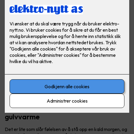
Ved å installere varmekabler får du en jevn og behagelig
varme som spres over hele gulvflaten, perfekt for
vinterkvelder i vårt over gjennomsnittet kalde land.
Få varmen i kalde tær med
gulvvarme
Det er lite som slår følelsen av å stå opp en kald morgen, og