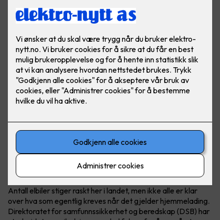
Hva krever en hjemmelader?
Antall elbiler stiger raskt her i landet, men ikke alle er klar
over hva som egentlig kreves når det gjelder hjemmelading.
Direktoratet for samfunnssikkerhet og beredskap (DSB) har