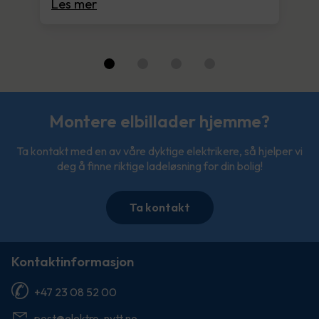
Les mer
Montere elbillader hjemme?
Ta kontakt med en av våre dyktige elektrikere, så hjelper vi
deg å finne riktige ladeløsning for din bolig!
Ta kontakt
Kontaktinformasjon
+47 23 08 52 00
post@elektro-nytt.no