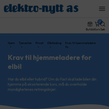
0
Butikk
Kurv
Søk
Hjem
Tjenester
Privat
Elbillading
Krav til hjemmeladere
fo…
Krav til hjemmeladere for
elbil
Har du elbil eller hybrid? Om du fast skal lade bilen din
hjemme på eksisterende kurs, må du overholde
myndighetenes retningslinjer.