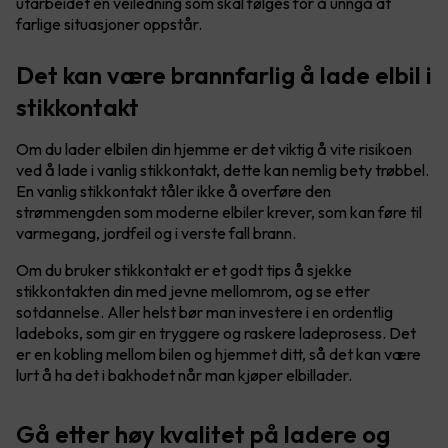
utarbeidet en veiledning som skal følges for å unngå at
farlige situasjoner oppstår.
Det kan være brannfarlig å lade elbil i
stikkontakt
Om du lader elbilen din hjemme er det viktig å vite risikoen
ved å lade i vanlig stikkontakt, dette kan nemlig bety trøbbel.
En vanlig stikkontakt tåler ikke å overføre den
strømmengden som moderne elbiler krever, som kan føre til
varmegang, jordfeil og i verste fall brann.
Om du bruker stikkontakt er et godt tips å sjekke
stikkontakten din med jevne mellomrom, og se etter
sotdannelse. Aller helst bør man investere i en ordentlig
ladeboks, som gir en tryggere og raskere ladeprosess. Det
er en kobling mellom bilen og hjemmet ditt, så det kan være
lurt å ha det i bakhodet når man kjøper elbillader.
Gå etter høy kvalitet på ladere og