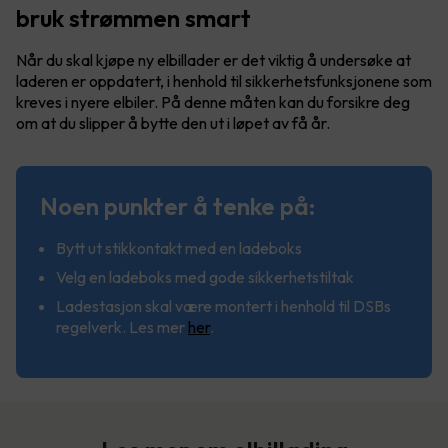
bruk strømmen smart
Når du skal kjøpe ny elbillader er det viktig å undersøke at
laderen er oppdatert, i henhold til sikkerhetsfunksjonene som
kreves i nyere elbiler. På denne måten kan du forsikre deg
om at du slipper å bytte den ut i løpet av få år.
Noen punkter å tenke på:
Bytt ut stikkontakt med en ladeboks
Velg en ladeboks med gode sikkerhetstiltak
Ladestasjon skal være montert i henhold til DSBs
regelverk. Les mer
her
.