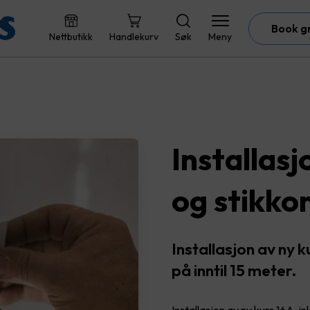
Book g
Nettbutikk
Handlekurv
Søk
Meny
Installasj
og stikko
Installasjon av ny k
på inntil 15 meter.