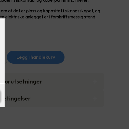
kludert stikkontakt og kabel på inntil 15 meter.
om at det er plass og kapasitet i sikringsskapet, og
e elektriske anlegget er i forskriftsmessig stand.
+
Legg i handlekurv
gsforutsetninger
sbetingelser