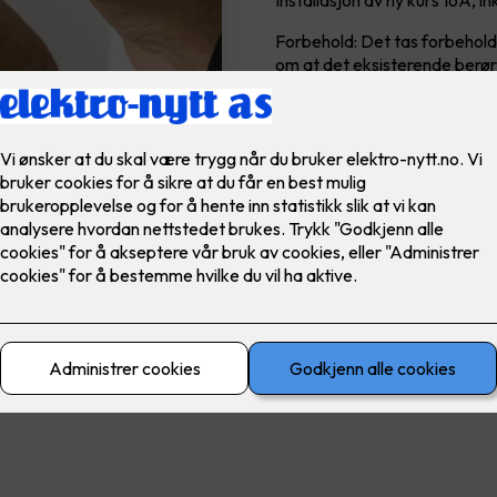
Installasjon av ny kurs 16A, in
Forbehold: Det tas forbehold 
om at det eksisterende berørt
7,900
,-
Antall
-
Pris- og monterin
Salgs- og levering